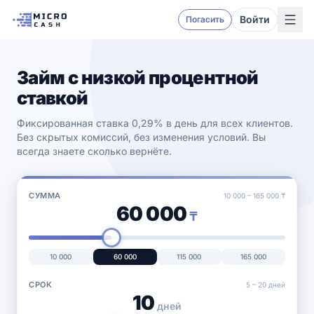
Войти
Погасить
Займ с низкой процентной
ставкой
Фиксированная ставка 0,29% в день для всех клиентов.
Без скрытых комиссий, без изменения условий. Вы
всегда знаете сколько вернёте.
СУММА
10 000
–
165 000
₸
60 000
₸
10 000
60 000
115 000
165 000
СРОК
5 –
20
дней
10
дней