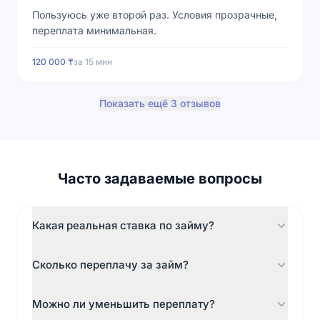
Пользуюсь уже второй раз. Условия прозрачные,
переплата минимальная.
120 000 ₸
за
15 мин
Показать ещё 3 отзывов
Часто задаваемые вопросы
Какая реальная ставка по займу?
Ставка 0,29% в день — фиксированная и
Сколько переплачу за займ?
одинаковая для всех клиентов. ГЭСВ не более
179% годовых. Скрытых комиссий нет.
Переплата зависит от суммы и срока. Пример:
Можно ли уменьшить переплату?
займ 50 000 ₸ на 20 дней → переплата 2 900 ₸