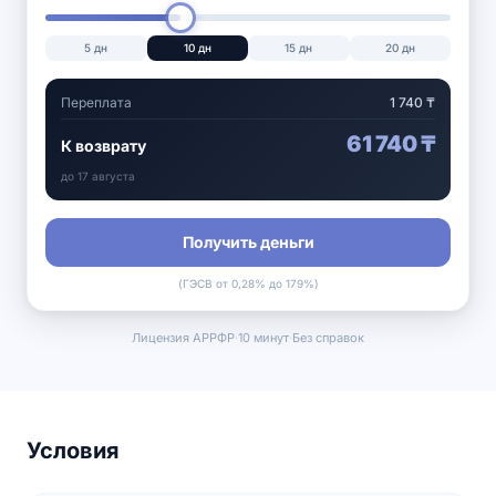
5
дн
10
дн
15
дн
20
дн
Переплата
1 740
₸
61 740
₸
К возврату
до
17 августа
Получить деньги
(ГЭСВ от 0,28% до 179%)
Лицензия АРРФР
·
10 минут
·
Без справок
Условия