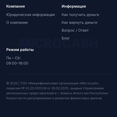
100 000 ₸ на 20 дней → переплата 5 800 ₸ → к
Компания
Информация
возврату 105 800 ₸
Юридическая информация
Как получить деньги
Используйте калькулятор на сайте для точного расчёта.
О компании
Как вернуть деньги
При досрочном погашении переплата уменьшается — вы
платите только за фактические дни.
Вопрос / Ответ
MICROCASH
Блог
MicroCash — лицензированная МФО
Режим работы
Лицензия АРРФР № 02.25.0003.М. Все условия указаны
Пн – Сб:
в договоре до подписания. Без скрытых комиссий, без
09:00–18:00
изменения ставки в процессе. Досрочное погашение —
без штрафов.
© 2025 | ТОО «Микрофинансовая организация «Microcash»,
лицензия № 02.25.0003.М от 26.02.2025., выдана Управлением
региональных представителей в г. Алматы Агентства Республики
Казахстан по регулированию и развитию финансовых рынков.