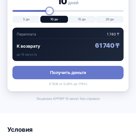
10
дней
5
дн
10
дн
15
дн
20
дн
Переплата
1 740
₸
61 740
₸
К возврату
до
16 августа
Получить деньги
(ГЭСВ от 0,28% до 179%)
Лицензия АРРФР
·
10 минут
·
Без справок
Условия