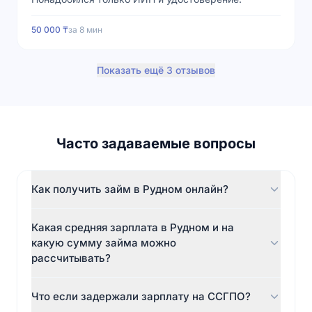
50 000 ₸
за
8 мин
Показать ещё 3 отзывов
Часто задаваемые вопросы
Как получить займ в Рудном онлайн?
Зарегистрируйтесь на сайте microcash.kz, укажите
Какая средняя зарплата в Рудном и на
ИИН и телефон, выберите сумму и срок. После
какую сумму займа можно
одобрения деньги поступят на карту за 15 минут.
рассчитывать?
Визит в офис не нужен — весь процесс полностью
онлайн для жителей Рудный.
Средняя зарплата в Костанайской области — 310
Что если задержали зарплату на ССГПО?
000 ₸. В MicroCash можно получить до 150 000 ₸