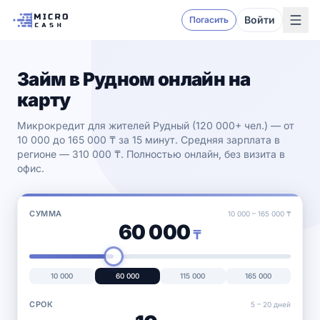
Войти
Погасить
Займ в Рудном онлайн на
карту
Микрокредит для жителей Рудный (120 000+ чел.) — от
10 000 до 165 000 ₸ за 15 минут. Средняя зарплата в
регионе — 310 000 ₸. Полностью онлайн, без визита в
офис.
СУММА
10 000
–
165 000
₸
60 000
₸
10 000
60 000
115 000
165 000
СРОК
5 –
20
дней