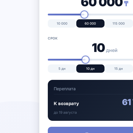
60 000
₸
10 000
60 000
115 000
СРОК
10
дней
5
дн
10
дн
15
дн
Переплата
61
К возврату
до
19 августа