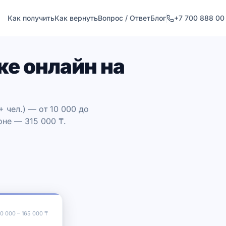
Как получить
Как вернуть
Вопрос / Ответ
Блог
+7 700 888 00
ке онлайн на
 чел.) — от 10 000 до
оне — 315 000 ₸.
10 000
–
165 000
₸