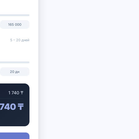
165 000
5 –
20
дней
20
дн
1 740
₸
 740
₸