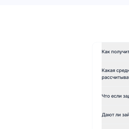
Как получи
Зарегистриру
Какая сред
срок. После 
весь процесс
рассчитыва
Средняя зарп
Что если з
150 000 ₸ онл
Микрозайм в 
Дают ли за
в офис.
Да, сотрудни