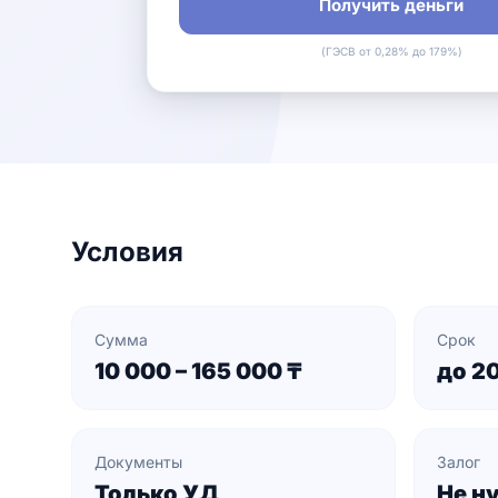
Получить деньги
(ГЭСВ от 0,28% до 179%)
Условия
Сумма
Срок
10 000 – 165 000 ₸
до 2
Документы
Залог
Только УД
Не н