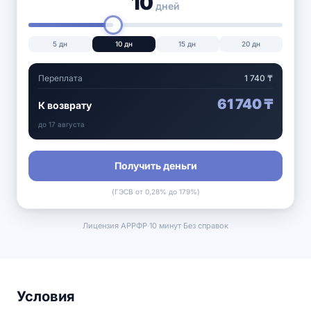
10
дней
5
дн
10
дн
15
дн
20
дн
Переплата
1 740
₸
61 740
₸
К возврату
до
17 августа
Получить деньги
(ГЭСВ от 0,28% до 179%)
Лицензия АРРФР
·
10 минут
·
Без справок
Условия