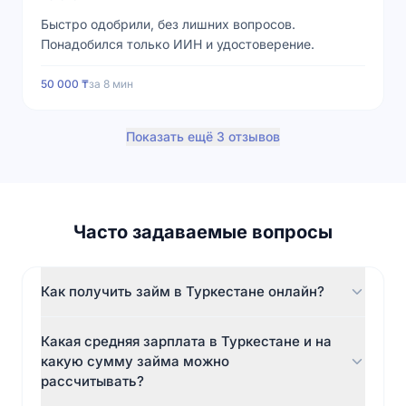
Быстро одобрили, без лишних вопросов.
Понадобился только ИИН и удостоверение.
50 000 ₸
за
8 мин
Показать ещё 3 отзывов
Часто задаваемые вопросы
Как получить займ в Туркестане онлайн?
Зарегистрируйтесь на сайте microcash.kz, укажите
Какая средняя зарплата в Туркестане и на
ИИН и телефон, выберите сумму и срок. После
какую сумму займа можно
одобрения деньги поступят на карту за 15 минут.
рассчитывать?
Визит в офис не нужен — весь процесс полностью
онлайн для жителей Туркестан.