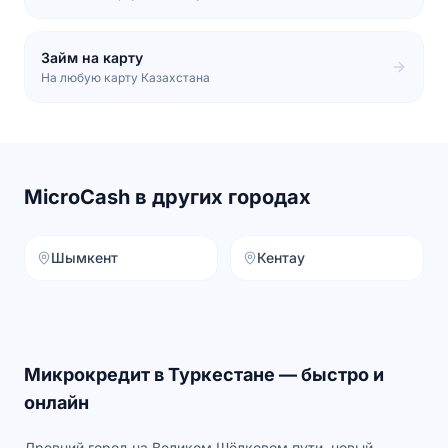
Займ на карту
На любую карту Казахстана
MicroCash в других городах
Шымкент
Кентау
Микрокредит в
Туркестане
— быстро и
онлайн
Древний город на Великом Шёлковом пути, новый