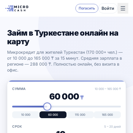
Войти
Погасить
Займ в Туркестане онлайн на
карту
Микрокредит для жителей Туркестан (170 000+ чел.) —
от 10 000 до 165 000 ₸ за 15 минут. Средняя зарплата в
регионе — 288 000 ₸. Полностью онлайн, без визита в
офис.
СУММА
10 000
–
165 000
₸
60 000
₸
10 000
60 000
115 000
165 000
СРОК
5 –
20
дней