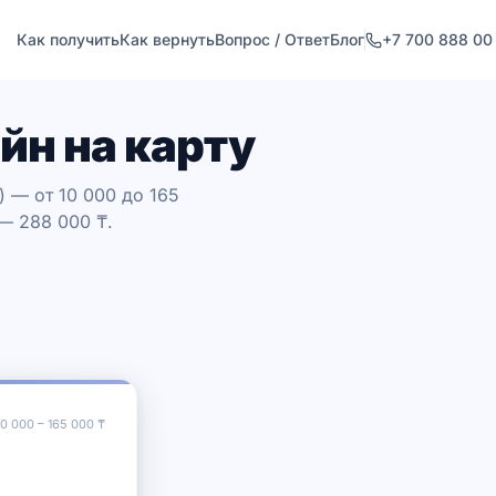
Как получить
Как вернуть
Вопрос / Ответ
Блог
+7 700 888 00
йн на карту
 — от 10 000 до 165
 — 288 000 ₸.
10 000
–
165 000
₸