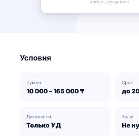
(ГЭСВ от 0,28% до 179%)
Условия
Сумма
Срок
10 000 – 165 000 ₸
до 2
Документы
Залог
Только УД
Не н