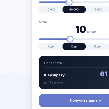
10 000
60 000
115 000
СРОК
10
дней
5
дн
10
дн
15
дн
Переплата
61
К возврату
до
18 августа
Получить деньги