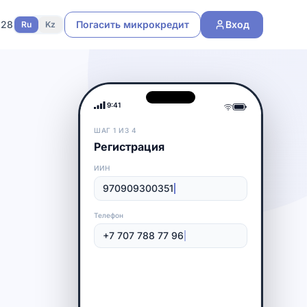
 28
Погасить микрокредит
Вход
Ru
Kz
9:41
ШАГ
2
ИЗ
4
Сумма и срок
—
—
Сумма
10 000 ₸
165 000 ₸
Срок
5
дней
30
дней