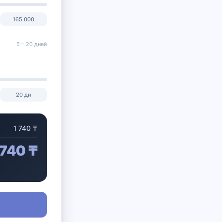
165 000
5 –
20
дней
20
дн
1 740
₸
 740
₸