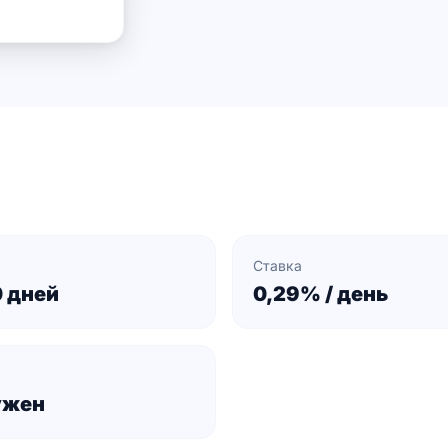
Ставка
0 дней
0,29% / день
ужен