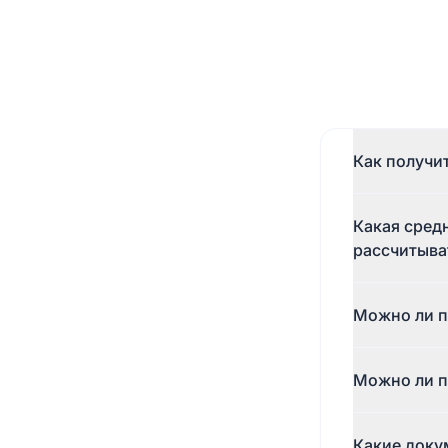
Как получит
Зарегистриру
Какая сред
срок. После 
весь процесс
рассчитыва
Средняя зарп
Можно ли п
150 000 ₸ без
Да. MicroCas
Можно ли п
сектора, баз
Да, студенты
Какие доку
18 лет. Справ